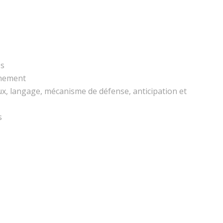
es
inement
x, langage, mécanisme de défense, anticipation et
s