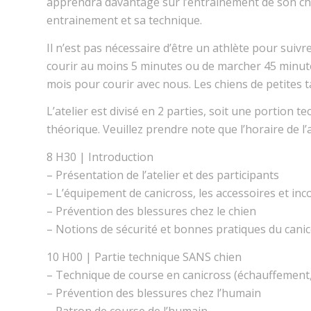
apprendra davantage sur l’entrainement de son ch
entrainement et sa technique.
Il n’est pas nécessaire d’être un athlète pour suivr
courir au moins 5 minutes ou de marcher 45 minutes
mois pour courir avec nous. Les chiens de petites t
L’atelier est divisé en 2 pa
rties, soit une portion te
théorique. Veuillez prendre note que l’horaire de l’a
8 H30 | Introduction
– Présentation de l’atelier et des participants
– L’équipement de canicross, les accessoires et in
– Prévention des blessures chez le chien
– Notions de sécurité et bonnes pratiques du cani
10 H00 | Partie technique SANS chien
– Technique de course en canicross (échauffement,
– Prévention des blessures chez l’humain
– Patron de course de l’humain