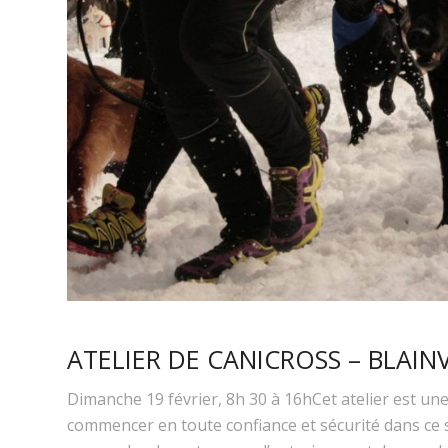
ATELIER DE CANICROSS – BLAINV
Dimanche 19 février, 8h 30 à 16hCet atelier est un
commencer en toute confiance et sécurité dans ce s