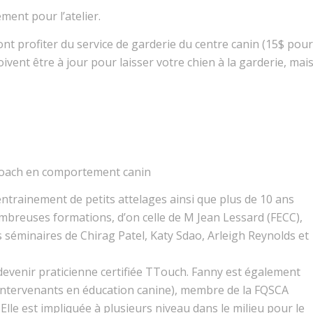
ment pour l’atelier.
rront profiter du service de garderie du centre canin (15$ pour
oivent être à jour pour laisser votre chien à la garderie, mai
 coach en comportement canin
entrainement de petits attelages ainsi que plus de 10 ans
ombreuses formations, d’on celle de M Jean Lessard (FECC),
 séminaires de Chirag Patel, Katy Sdao, Arleigh Reynolds et
 devenir praticienne certifiée TTouch. Fanny est également
tervenants en éducation canine), membre de la FQSCA
lle est impliquée à plusieurs niveau dans le milieu pour le