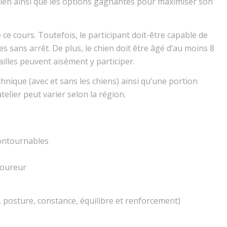
ien ainsi que les options gagnantes pour maximiser son
e ce cours. Toutefois, le participant doit-être capable de
 sans arrêt. De plus, le chien doit être âgé d’au moins 8
ailles peuvent aisément y participer.
chnique (avec et sans les chiens) ainsi qu’une portion
telier peut varier selon la région.
contournables
coureur
 posture, constance, équilibre et renforcement)