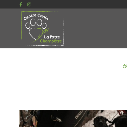
CO
COURS D