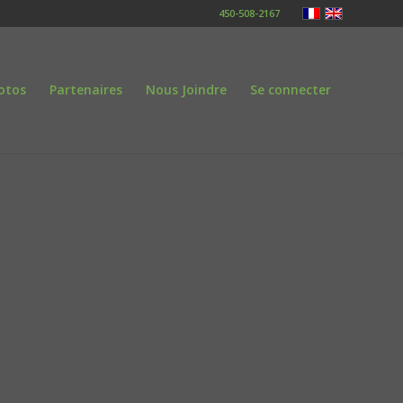
450-508-2167
otos
Partenaires
Nous Joindre
Se connecter